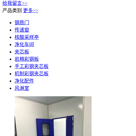
给我留言>>
产品类别
更多>>
钢质门
传递窗
核酸采样亭
净化车间
夹芯板
岩棉彩钢板
手工彩钢夹芯板
机制彩钢夹芯板
净化配件
风淋室